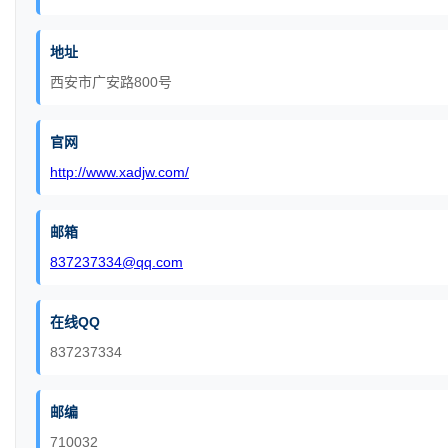
地址
西安市广安路800号
官网
http://www.xadjw.com/
邮箱
837237334@qq.com
在线QQ
837237334
邮编
710032