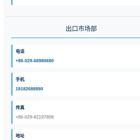
出口市场部
电话
+86-029-68980680
手机
18182688890
传真
+86-029-82197808
地址