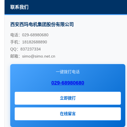
联系我们
西安西玛电机集团股份有限公司
电话：029-68980680
手机：18182688890
QQ：837237334
邮箱：simo@simo.net.cn
一键拨打电话
029-68980680
立即拨打
在线留言