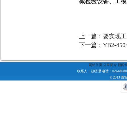
械检验设备、工模
上一篇：
要实现工
下一篇：
YB2-45
网站首页
公司简介
新闻
联系人：赵经理 电话：029-68980680
©
2013 