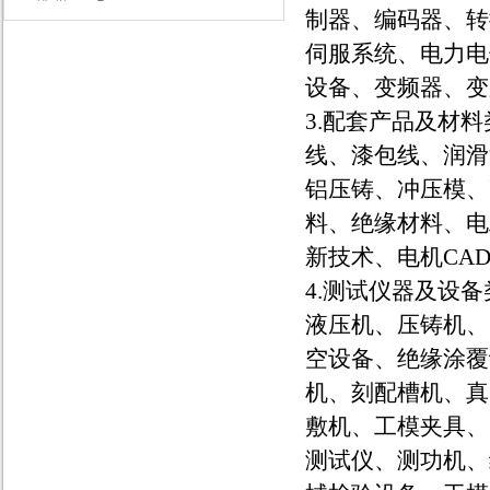
制器、编码器、转
伺服系统、电力电
设备、变频器、变
3.配套产品及材
线、漆包线、润滑
铝压铸、冲压模、
料、绝缘材料、电
新技术、电机CA
4.测试仪器及设
液压机、压铸机、
空设备、绝缘涂覆
机、刻配槽机、真
敷机、工模夹具、
测试仪、测功机、