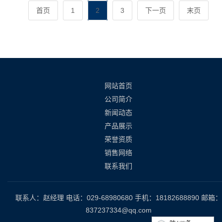
首页
1
2
3
下一页
末页
网站首页
公司简介
新闻动态
产品展示
荣誉资质
销售网络
联系我们
联系人：赵经理 电话：029-68980680 手机：18182688890 邮箱：
837237334@qq.com