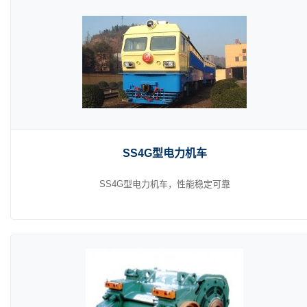
SS4G型电力机车
SS4G型电力机车，性能稳定可靠