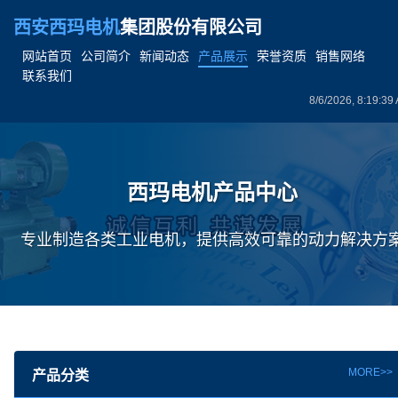
西安西玛电机
集团股份有限公司
网站首页
公司简介
新闻动态
产品展示
荣誉资质
销售网络
联系我们
8/6/2026, 8:19:39
西玛电机产品中心
专业制造各类工业电机，提供高效可靠的动力解决方
MORE>>
产品分类